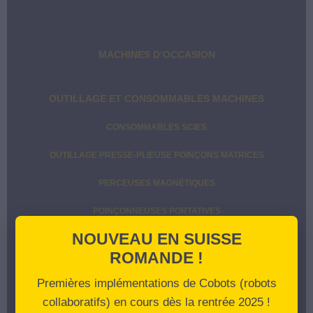
MACHINES D’OCCASION
OUTILLAGE ET CONSOMMABLES MACHINES
CONSOMMABLES SCIES
OUTILLAGE PRESSE-PLIEUSE POINÇONS MATRICES
PERCEUSES MAGNÉTIQUES
POINÇONNEUSES PORTATIVES
NOUVEAU EN SUISSE
POINÇONS MATRICES
ROMANDE !
Premières implémentations de Cobots (robots
Recherche
Recherche
collaboratifs) en cours dès la rentrée 2025 !
pour :