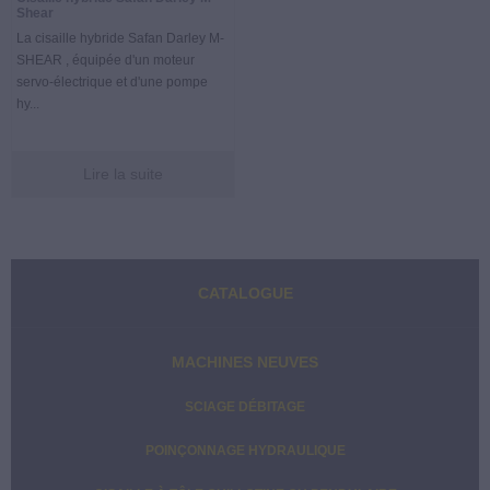
i
l
Shear
p
e
La cisaille hybride Safan Darley M-
a
p
SHEAR , équipée d'un moteur
l
r
servo-électrique et d'une pompe
i
hy...
n
c
i
Lire la suite
p
a
l
Barre
e
CATALOGUE
latérale
principale
MACHINES NEUVES
SCIAGE DÉBITAGE
POINÇONNAGE HYDRAULIQUE