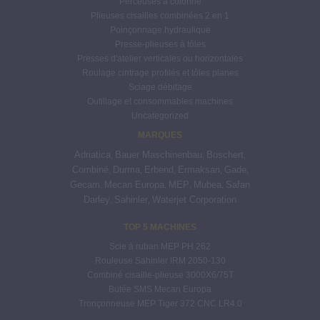
Perceuses à colonne
Plieuses cisailles combinées 2 en 1
Poinçonnage hydraulique
Presse-plieuses à tôles
Presses d'atelier verticales ou horizontales
Roulage cintrage profilés et tôles planes
Sciage débitage
Outillage et consommables machines
Uncategorized
MARQUES
Adriatica
Bauer Maschinenbau
Boschert
,
,
,
Combiné
Durma
Erbend
Ermaksan
Gade
,
,
,
,
,
Gecam
Mecan Europa
MEP
Mubea
Safan
,
,
,
,
Darley
Sahinler
Waterjet Corporation
,
,
TOP 5 MACHINES
Scie à ruban MEP PH 262
Rouleuse Sahinler IRM 2050-130
Combiné cisaille-plieuse 3000X6/75T
Butée SMS Mecan Europa
Tronçonneuse MEP Tiger 372 CNC LR4.0