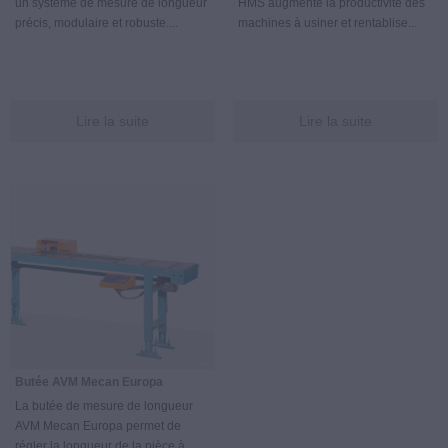
i
l
un système de mesure de longueur
HMS augmente la productivité des
précis, modulaire et robuste....
machines à usiner et rentablise...
p
e
a
p
l
r
i
n
Lire la suite
Lire la suite
c
i
p
a
l
e
Butée AVM Mecan Europa
La butée de mesure de longueur
AVM Mecan Europa permet de
régler la longueur de la pièce à