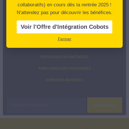
MACHINES D’OCCASION
collaboratifs) en cours dès la rentrée 2025 !
N'attendez pas pour découvrir les bénéfices.
OUTILLAGE ET CONSOMMABLES MACHINES
Voir l'Offre d'Intégration Cobots
CONSOMMABLES SCIES
Fermer
OUTILLAGE PRESSE-PLIEUSE POINÇONS MATRICES
PERCEUSES MAGNÉTIQUES
POINÇONNEUSES PORTATIVES
POINÇONS MATRICES
Recherche
Recherche
pour :