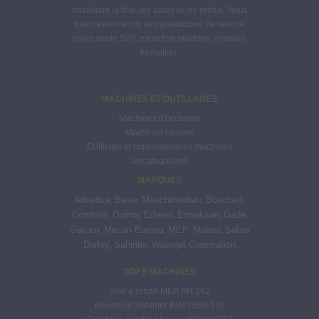
travaillant la tôle, les tubes et les profils. Nous
fournissons aussi des prestations de service
après vente SAV, expertise machine, révision,
formation.
MACHINES ET OUTILLAGES
Machines d'occasion
Machines neuves
Outillage et consommables machines
Uncategorized
MARQUES
Adriatica
Bauer Maschinenbau
Boschert
,
,
,
Combiné
Durma
Erbend
Ermaksan
Gade
,
,
,
,
,
Gecam
Mecan Europa
MEP
Mubea
Safan
,
,
,
,
Darley
Sahinler
Waterjet Corporation
,
,
TOP 5 MACHINES
Scie à ruban MEP PH 262
Rouleuse Sahinler IRM 2050-130