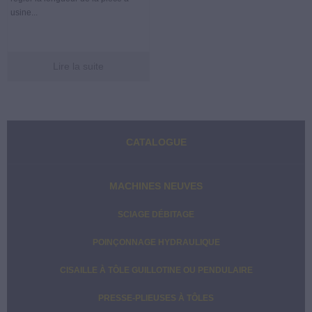
usine...
Lire la suite
Barre
CATALOGUE
latérale
principale
MACHINES NEUVES
SCIAGE DÉBITAGE
POINÇONNAGE HYDRAULIQUE
CISAILLE À TÔLE GUILLOTINE OU PENDULAIRE
PRESSE-PLIEUSES À TÔLES