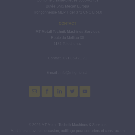
Combiné cisaille-plieuse 3000X6/75T
Butée SMS Mecan Europa
Tronçonneuse MEP Tiger 372 CNC LR4.0
CONTACT
MT Metall Technik Machines Services
Route du Molliau 30
1131 Tolochenaz
Contact : 021 869 71 71
E-mail : info@mt-gmbh.ch
© 2026
MT Metall Technik Machines & Services
Machines neuves et occasion, outillage pour serruriers et construction