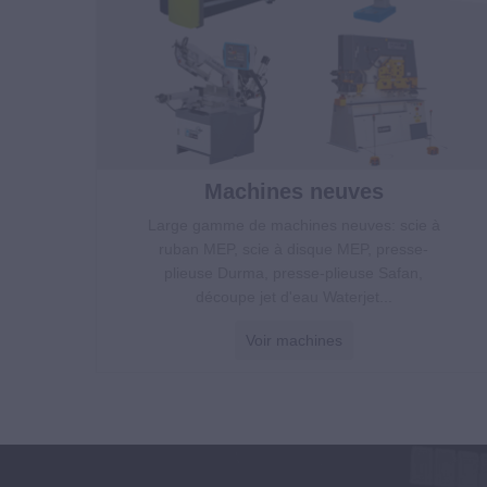
Machines neuves
Large gamme de machines neuves: scie à
ruban MEP, scie à disque MEP, presse-
plieuse Durma, presse-plieuse Safan,
découpe jet d'eau Waterjet...
Voir machines