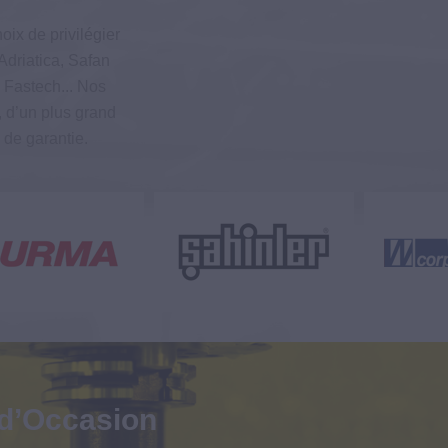
oix de privilégier
Adriatica, Safan
 Fastech... Nos
́, d’un plus grand
 de garantie.
 d’Occasion