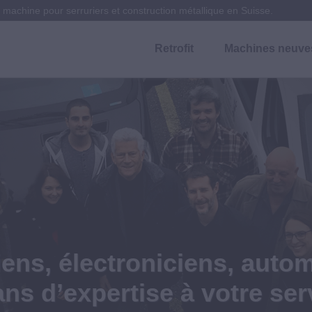
machine pour serruriers et construction métallique en Suisse.
 Metall Technik Machines & Services
Retrofit
Machines neuve
chines neuves et occasion, outillage pour serruriers et construc
MT Metall-Technik
MT Metall-Technik
 neuves et occasion, serv
ens, électroniciens, autom
e gamme de machines neuv
riers et construction méta
ans d’expertise à votre ser
d’occasion