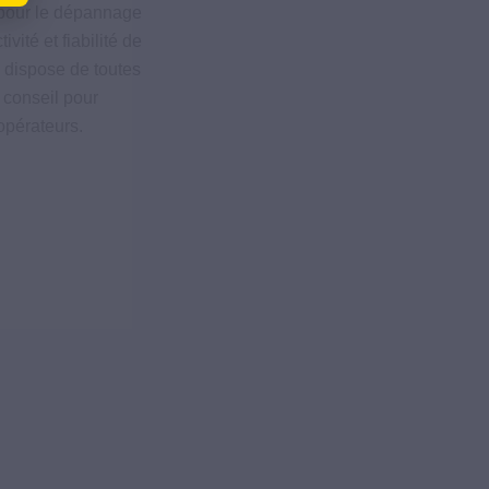
 pour le dépannage
é et fiabilité de
 dispose de toutes
 conseil pour
opérateurs.