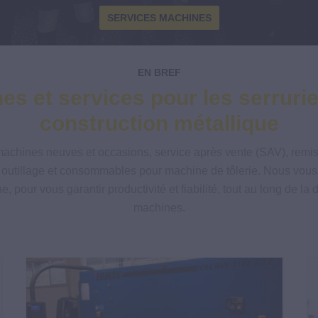
NEWS MACHINES NEUVES / OCCASIONS
TÉLÉCHARGER CATALOGUE
SERVICES MACHINES
EN BREF
s et services pour les serrurier
construction métallique
chines neuves et occasions, service après vente (SAV), remise 
ls, outillage et consommables pour machine de tôlerie. Nous vou
, pour vous garantir productivité et fiabilité, tout au long de la
machines.