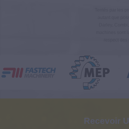
Tentés par les p
autant que poss
Darley, Combi,
machines sont la 
respect des 
Recevoir U