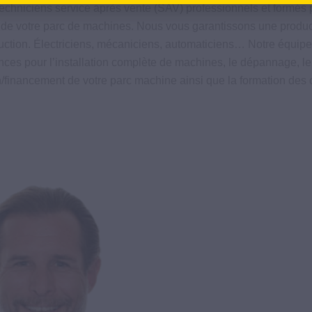
echniciens service après vente (SAV) professionnels et formés
de votre parc de machines. Nous vous garantissons une productivit
duction. Électriciens, mécaniciens, automaticiens… Notre équipe
ces pour l’installation complète de machines, le dépannage, le
n/financement de votre parc machine ainsi que la formation des 