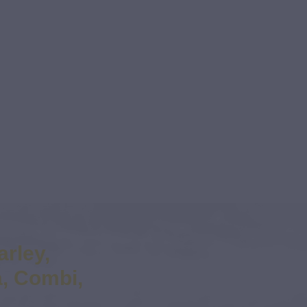
rley,
a, Combi,