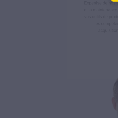
Expertise de nos t
et la maintenance 
vos outils de pro
les compéten
acquisitio