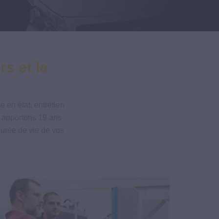
s et la
en état, entretien
s apportons 19 ans
 durée de vie de vos