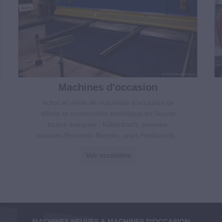
Machines d'occasion
Achat et vente de machines d’occasion de
tôlerie et construction métallique en Suisse
toutes marques : Kaltenbach, presses-
plieuses Bystronic-Beyeler, scies Pedrazzoli...
Voir occasions
MACHINES NEUVES & MACHINES D'OCCASION