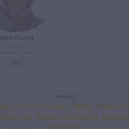
Yann Fischer
Directeur
́canicien-Électricien
Email
MARQUES
ues renommées : MEP, Safan Da
aterjet, Bauer, Sahinler, Durm
Fastech