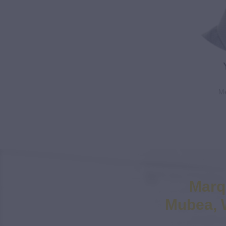
Me
Marq
Mubea, W