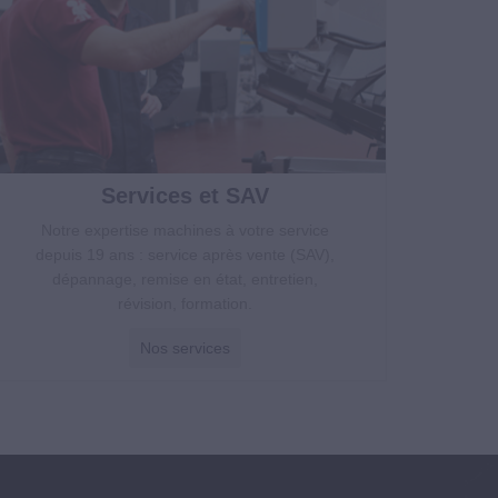
Services et SAV
Notre expertise machines à votre service
depuis 19 ans : service après vente (SAV),
dépannage, remise en état, entretien,
révision, formation.
Nos services