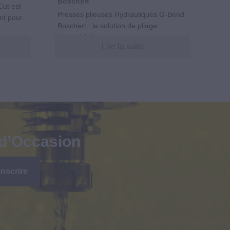
Boschert
Cut est
Presses plieuses Hydrauliques G-Bend
nt pour
Boschert : la solution de pliage
intermédiaire....
Lire la suite
 d’Occasion