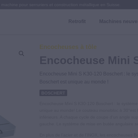
machine pour serruriers et construction métallique en Suisse.
 Metall Technik Machines & Services
Retrofit
Machines neuve
chines neuves et occasion, outillage pour serruriers et construc
Encocheuses à tôle
Encocheuse Mini 
Encocheuse Mini S K30-120 Boschert : le sys
Boschert est unique au monde !
BOSCHERT
Encocheuse Mini S K30-120 Boschert : le système 
unique au monde! Le couteau monobloc à 30°est li
inférieurs. A chaque cycle de coupe d’un angle su
gauche. Le système de mise en butée angulaire se
En plus de l’acier et de l’INOX, les encocheuses 