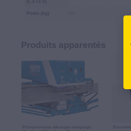
(L x l x h)
Poids (kg)
850
Produits apparentés
Poinçonneuse découpe marquage
Encoche