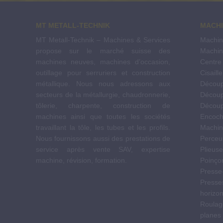
Footer
MT METALL-TECHNIK
MACHI
MT Metall-Technik – Machines & Services
Machin
propose sur le marché suisse des
Machin
machines neuves, machines d’occasion,
Centre
outillage pour serruriers et construction
Cisaill
métallique. Nous nous adressons aux
Découp
secteurs de la métallurgie, chaudronnerie,
Découp
tôlerie, charpente, construction de
Décou
machines ainsi que toutes les sociétés
Encoch
travaillant la tôle, les tubes et les profils.
Machine
Nous fournissons aussi des prestations de
Perceu
service après vente SAV, expertise
Plieuse
machine, révision, formation.
Poinço
Presse-
Presses
horizon
Roulage
planes