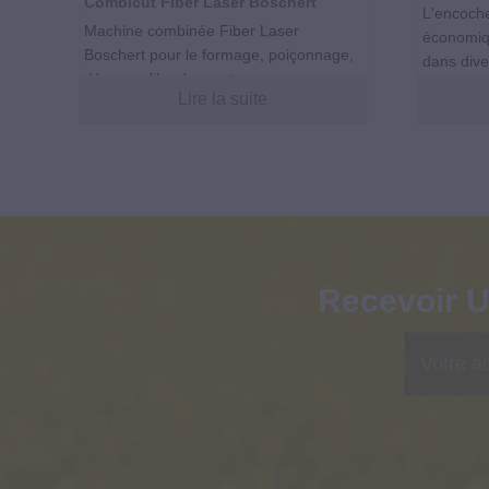
Combicut Fiber Laser Boschert
L'encoch
Machine combinée Fiber Laser
économiq
Boschert pour le formage, poiçonnage,
dans dive
découpe fiber laser et marquag...
Lire la suite
Recevoir U