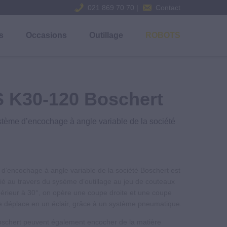
021 869 70 70 |
Contact
s
Occasions
Outillage
ROBOTS
tion métallique. Service après vente, expertise machine, révisio
S K30-120 Boschert
tème d’encochage à angle variable de la société
d’encochage à angle variable de la société Boschert est
é au travers du sysème d’outillage au jeu de couteaux
périeur à 30°, on opère une coupe droite et une coupe
 déplace en un éclair, grâce à un système pneumatique.
Boschert peuvent également encocher de la matière