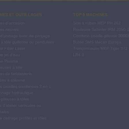
NES ET OUTILLAGES
TOP 5 MACHINES
es d'occasion
Scie à ruban MEP PH 262
es neuves
Rouleuse Sahinler IRM 2050-
 d'usinage banc de perçage
Combiné cisaille-plieuse 300
e à tôle guillotine ou pendulaire
Butée SMS Mecan Europa
e Fiber Laser
Tronçonneuse MEP Tiger 372
e jet d'eau
LR4.0
pe Plasma
euses à tôle
s de ferblanterie
ses à colonne
s cisailles combinées 2 en 1
nnage hydraulique
plieuses à tôles
 d'atelier verticales ou
tales
 cintrage profilés et tôles