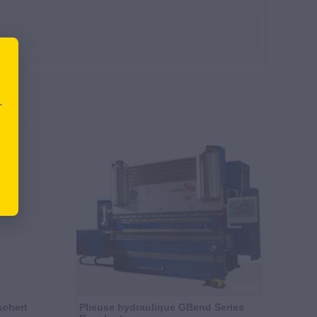
r
schert
Plieuse hydraulique GBend Series