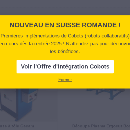
NOUVEAU EN SUISSE ROMANDE !
Premières implémentations de Cobots (robots collaboratifs)
en cours dès la rentrée 2025 ! N'attendez pas pour découvri
les bénéfices.
Voir l'Offre d'Intégration Cobots
Fermer
use à tôle Gecam
Découpe Plasma Ergocut Bo